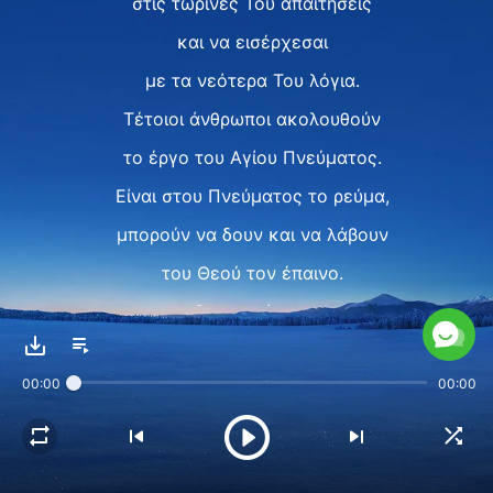
στις τωρινές Του απαιτήσεις
και να εισέρχεσαι
με τα νεότερα Του λόγια.
Τέτοιοι άνθρωποι ακολουθούν
το έργο του Αγίου Πνεύματος.
Είναι στου Πνεύματος το ρεύμα,
μπορούν να δουν και να λάβουν
του Θεού τον έπαινο.
Θα γνωρίσουν
τις διαθέσεις του Θεού,
00:00
00:00
απ' την αντίληψη και ανυπακοή
κι απ' τη φύση
και υπόσταση του ανθρώπου.