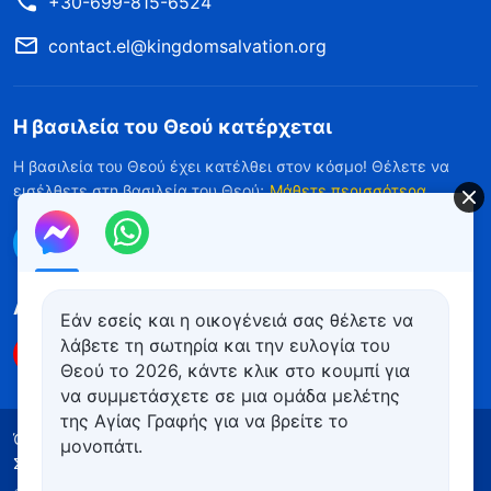
+30-699-815-6524
contact.el@kingdomsalvation.org
Η βασιλεία του Θεού κατέρχεται
Η βασιλεία του Θεού έχει κατέλθει στον κόσμο! Θέλετε να
εισέλθετε στη βασιλεία του Θεού;
Μάθετε περισσότερα
Επικοινωνήστε μαζί μας μέσω Messenger
Ακολουθήστε μας
Εάν εσείς και η οικογένειά σας θέλετε να
λάβετε τη σωτηρία και την ευλογία του
Θεού το 2026, κάντε κλικ στο κουμπί για
να συμμετάσχετε σε μια ομάδα μελέτης
της Αγίας Γραφής για να βρείτε το
Όροι Χρήσης
Πολιτική απορρήτου
μονοπάτι.
Συντελεστές
Πολιτική για τα Cookies