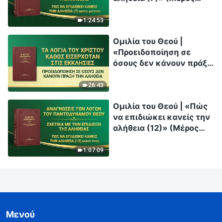
δεύτερο)
1:24:53
Ομιλία του Θεού |
«Προειδοποίηση σε
όσους δεν κάνουν πράξη
την αλήθεια»
26:43
Ομιλία του Θεού | «Πώς
να επιδιώκει κανείς την
αλήθεια (12)» (Μέρος
τρίτο)
1:07:09
Μενού