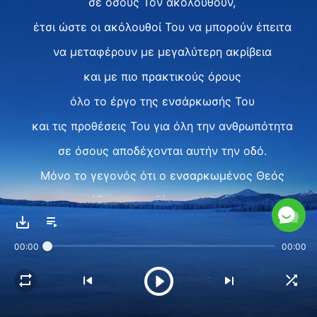
σε όσους Τον ακολουθούν,
έτσι ώστε οι ακόλουθοί Του να μπορούν έπειτα
να μεταφέρουν με μεγαλύτερη ακρίβεια
και με πιο πρακτικούς όρους
όλο το έργο της ενσάρκωσής Του
και τις προθέσεις Του για όλη την ανθρωπότητα
σε όσους αποδέχονται αυτήν την οδό.
Μόνο το γεγονός ότι ο ενσαρκωμένος Θεός
εργάζεται μεταξύ των ανθρώπων
κάνει όντως πραγματικότητα τη συνύπαρξη
00:00
00:00
και τη συμβίωση του Θεού με τον άνθρωπο,
και εκπληρώνει την επιθυμία του ανθρώπου
να δει το πρόσωπο του Θεού,