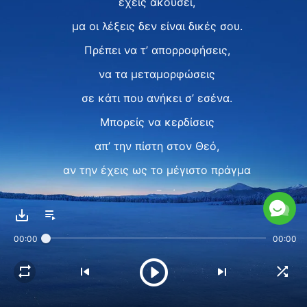
έχεις ακούσει,
μα οι λέξεις δεν είναι δικές σου.
Πρέπει να τ’ απορροφήσεις,
να τα μεταμορφώσεις
σε κάτι που ανήκει σ’ εσένα.
Μπορείς να κερδίσεις
απ’ την πίστη στον Θεό,
αν την έχεις ως το μέγιστο πράγμα
στη ζωή,
πιο σημαντικό απ’ ό,τι φας ή πιεις,
00:00
00:00
απ’ ό,τι φορέσεις, ή άλλο, ναι.
Ⅱ
Εφάρμοσε τα λόγια