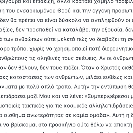
 φιγούρα και επίδειξη, αλλά κρατάει χαμηλό προφί
ση του ενσαρκωμένου Θεού και την εγγενή προσωπι
 δεν θα πρέπει να είναι δύσκολο να αντιληφθούν οι 
οξίες, δεν προσπαθεί να καταλάβει την εξουσία, δεν
ά των ανθρώπων ούτε μελετά πώς να διαβάζει τη σκ
αρο τρόπο, χωρίς να χρησιμοποιεί ποτέ διερευνητι
ανθρώπους τις αληθινές τους σκέψεις. Αν οι άνθρωπ
αν δεν θέλουν, δεν τους πιέζει. Όταν ο Χριστός εκθέ
ρες καταστάσεις των ανθρώπων, μιλάει ευθέως και τ
άγματα με πολύ απλό τρόπο. Αυτήν την εντύπωση θα
επιδράσει μαζί Μου και να λένε: «Συμπεριφέρεσαι 
οποιείς τακτικές για τις κοσμικές αλληλεπιδράσεις.
ο αίσθημα ανωτερότητας σε καμία ομάδα». Αυτή η δ
ι να βρίσκομαι στο προσκήνιο ούτε θέλω να αποκτ