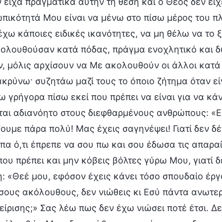
ν είχα πραγματικά αυτήν τη θέση και ο Θεός δεν εί
πικότητά Μου είναι να μένω στο πίσω μέρος του πλ
έχω κάποιες ειδικές ικανότητες, να μη θέλω να το ξ
ολουθούσαν κατά πόδας, πράγμα ενοχλητικό και δύ
ν, μόλις αρχίσουν να Με ακολουθούν οι άλλοι κατ
κρύνω· συζητάω μαζί τους το όποιο ζήτημα όταν είνα
ω γρήγορα πίσω εκεί που πρέπει να είναι για να κ
ται αδιανόητο στους διεφθαρμένους ανθρώπους: «Ε
ζουμε πάρα πολύ! Μας έχεις σαγηνέψει! Γιατί δεν δέχ
ίπα ό,τι έπρεπε να σου πω και σου έδωσα τις απαραί
που πρέπει και μην κόβεις βόλτες γύρω Μου, γιατί 
: «Θεέ μου, εφόσον έχεις κάνει τόσο σπουδαίο έργο
σους ακόλουθους, δεν νιώθεις κι Εσύ πάντα ανωτερό
είρισης;» Σας λέω πως δεν έχω νιώσει ποτέ έτσι. 