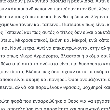
αποκαλούν μελλοντικά βασιλιά ή βασίλισσα. Αυτή 
ουν κάποιοι άνθρωποι να πιστεύουν στον Θεό, λένε π
ίς σαν τους άπιστους και δεν θα πρέπει να λέγονται
 χαμηλών τόνων και ταπεινοί. Πιστεύουν πως είναι
ς Ταπεινοί και πως αυτός ο τίτλος δεν είναι αρκετ
ούτειοι, Μικροσκοπικοί, Σκόνη και Μικροί, ενώ κάπ
 και Νανόμετρα. Αντί να επικεντρώνονται στην αλήθ
τα όπως Μικρό Αγριόχορτο, Βλαστάρι ή ακόμα και 
αθένα από αυτά τα ονόματα είναι πιο δυσάρεστο κα
ουν τίποτα; Βλέπω πως όσοι έχουν αυτά τα ονόματα
ποιοι είναι ακόμη και πονηροί. Όσοι ονομάζονται έτ
απεινοί, αλλά και παραμένουν θρασείς, μοχθηροί κα
ρώτη φορά που ενσαρκώθηκε ο Θεός για να εργαστεί
μο, αποτελούσε ένα απαραίτητο και σημαντικό στάδ