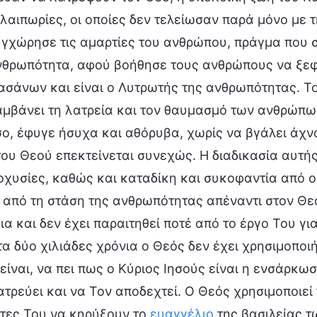
αλαιπωρίες, οι οποίες δεν τελείωσαν παρά μόνο με
υγχώρησε τις αμαρτίες του ανθρώπου, πράγμα που σ
νθρωπότητα, αφού βοήθησε τους ανθρώπους να ξεφ
ασάνων και είναι ο Λυτρωτής της ανθρωπότητας. Το 
μβάνει τη λατρεία και τον θαυμασμό των ανθρώπων
ο, έφυγε ήσυχα και αθόρυβα, χωρίς να βγάλει άχνα.
του Θεού επεκτείνεται συνεχώς. Η διαδικασία αυτής
οχυσίες, καθώς και καταδίκη και συκοφαντία από 
 από τη στάση της ανθρωπότητας απέναντι στον Θεό
ια και δεν έχει παραιτηθεί ποτέ από το έργο Του γ
τα δύο χιλιάδες χρόνια ο Θεός δεν έχει χρησιμοποι
 είναι, να πει πως ο Κύριος Ιησούς είναι η ενσάρκ
ατρεύει και να Τον αποδεχτεί. Ο Θεός χρησιμοποιεί
τες Του να κηρύξουν το
ευαγγέλιο
της βασιλείας τ