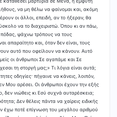
χε καταθέσει μαρτυρία σε Μένα, η έμφυτη
ήθους, να μη θέλω να φαίνομαι και, ακόμη
έρουν οι άλλοι, επειδή, αν το ήξεραν, θα
σκολο να το διαχειριστώ. Όπου κι αν πάω,
ά πόδας, ψάχνω τρόπους να τους
ι απαραίτητο και, όταν δεν είναι, τους
άνουν αυτό που οφείλουν να κάνουν. Αυτό
μείς οι άνθρωποι Σε αγαπάμε και Σε
εσαι τη στοργή μας;» Τι λόγια είναι αυτά;
τητες οδηγίες· πήγαινε να κάνεις, λοιπόν,
δεν Μου αρέσει. Οι άνθρωποι έχουν την εξής
, δεν νιώθεις κι Εσύ συχνά αυταρέσκεια;
τητα; Δεν θέλεις πάντα να χαίρεις ειδικής
Δεν έχω ποτέ επίγνωση του μεγάλου αριθμού