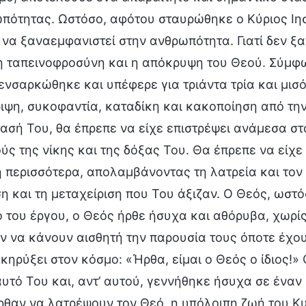
πότητας. Ωστόσο, αφότου σταυρώθηκε ο Κύριος Ιη
 να ξαναεμφανιστεί στην ανθρωπότητα. Γιατί δεν 
 η ταπεινοφροσύνη και η απόκρυψη του Θεού. Σύμφω
ενσαρκώθηκε και υπέφερε για τριάντα τρία και μισ
ιψη, συκοφαντία, καταδίκη και κακοποίηση από τη
ασή Του, θα έπρεπε να είχε επιστρέψει ανάμεσα σ
ύς της νίκης και της δόξας Του. Θα έπρεπε να είχε 
 περισσότερα, απολαμβάνοντας τη λατρεία και τον
η και τη μεταχείριση που Του άξιζαν. Ο Θεός, ωστόσ
ο του έργου, ο Θεός ήρθε ήσυχα και αθόρυβα, χωρί
ν να κάνουν αισθητή την παρουσία τους όποτε έχου
κηρύξει στον κόσμο: «Ήρθα, είμαι ο Θεός ο ίδιος!» 
αυτό Του και, αντ’ αυτού, γεννήθηκε ήσυχα σε έναν
ρθαν να λατρέψουν τον Θεό, η υπόλοιπη ζωή του Κυ