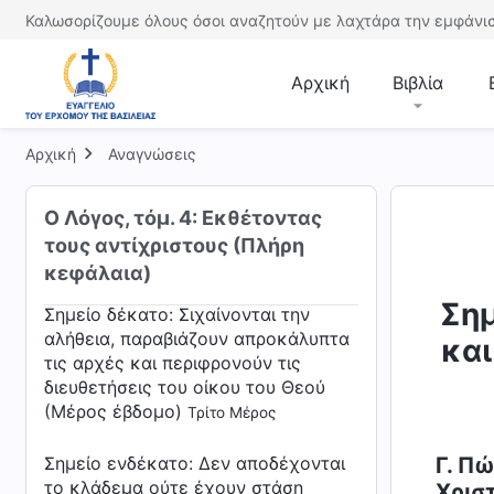
Σημείο δέκατο: Σιχαίνονται την
Καλωσορίζουμε όλους όσοι αναζητούν με λαχτάρα την εμφάνισ
αλήθεια, παραβιάζουν απροκάλυπτα
τις αρχές και περιφρονούν τις
Αρχική
Βιβλία
διευθετήσεις του οίκου του Θεού
(Μέρος έβδομο)
Πρώτο Μέρος
Αρχική
Αναγνώσεις
Σημείο δέκατο: Σιχαίνονται την
αλήθεια, παραβιάζουν απροκάλυπτα
τις αρχές και περιφρονούν τις
Ο Λόγος, τόμ. 4: Εκθέτοντας
διευθετήσεις του οίκου του Θεού
τους αντίχριστους (Πλήρη
(Μέρος έβδομο)
Δεύτερο Μέρος
κεφάλαια)
Σημ
Σημείο δέκατο: Σιχαίνονται την
αλήθεια, παραβιάζουν απροκάλυπτα
και
τις αρχές και περιφρονούν τις
διευθετήσεις του οίκου του Θεού
(Μέρος έβδομο)
Τρίτο Μέρος
Σημείο ενδέκατο: Δεν αποδέχονται
Γ. Π
το κλάδεμα ούτε έχουν στάση
Χρισ