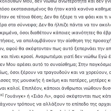
κόλουθών Μου, δεν νιώθω ανωτερότητα και δεν γνω
πόσο εκστασιασμένος θα ήταν κατά κανόνα καθημε
ταν σε τέτοια θέση; Δεν θα ήξερε τι να φάει και τι 
έρα στα σύννεφα; Δεν θα ήλπιζε πάντα να τον ακολο
κριμένα, όσοι διαθέτουν κάποιες ικανότητες θα έ
τήσεις, να απολαμβάνουν την αίσθηση της προσοχής
ών, αφού θα σκέφτονταν πως αυτό ξεπερνάει την απ
και πίνει κρασί. Αναρωτιέμαι γιατί δεν νιώθω Εγώ έτ
 δεν Μου αρέσει αυτό το συναίσθημα; Στην παγκόσμι
ιδίως, όσοι ξέρουν να τραγουδούν και να χορεύουν, 
ισσες της μουσικής ή ακόμη και πατέρες, μητέρες κα
ίναι καλοί. Επιπλέον, κάποιοι άνθρωποι νιώθουν δ
[α]
Γουάνγκ» ή «Σιάο Λι», αφού σκέφτονται πως κάτι 
ψάχνουν τρόπους να αλλάξουν το επίπεδο της αρχαι