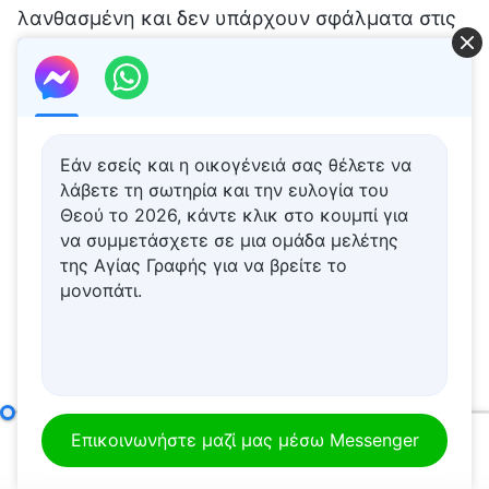
Εάν εσείς και η οικογένειά σας θέλετε να
λάβετε τη σωτηρία και την ευλογία του
Θεού το 2026, κάντε κλικ στο κουμπί για
να συμμετάσχετε σε μια ομάδα μελέτης
της Αγίας Γραφής για να βρείτε το
μονοπάτι.
Σημείο δέκατο: Σιχαίνονται την αλήθεια, παραβιάζουν απροκάλυπτα τις αρχές και περιφρονούν τις διευθετήσεις του οίκου του Θεού (Μέρος έκτο)
Επικοινωνήστε μαζί μας μέσω Messenger
00:00
40:08