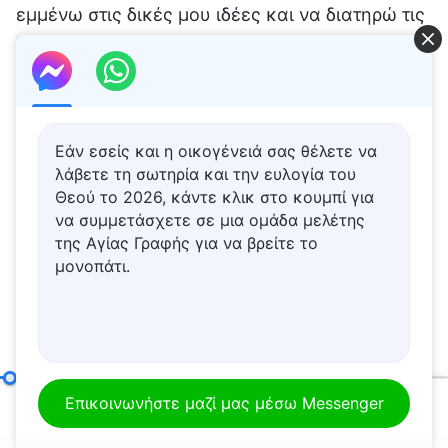
Εάν εσείς και η οικογένειά σας θέλετε να
λάβετε τη σωτηρία και την ευλογία του
Θεού το 2026, κάντε κλικ στο κουμπί για
να συμμετάσχετε σε μια ομάδα μελέτης
της Αγίας Γραφής για να βρείτε το
μονοπάτι.
Σημείο έβδομο: Είναι μοχθηροί, ύπουλοι και δόλιοι (Μέρος τρίτο)
Επικοινωνήστε μαζί μας μέσω Messenger
00:20
42:38