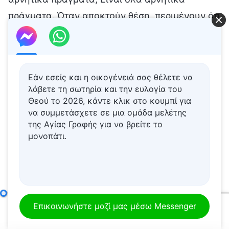
Εάν εσείς και η οικογένειά σας θέλετε να
λάβετε τη σωτηρία και την ευλογία του
Θεού το 2026, κάντε κλικ στο κουμπί για
να συμμετάσχετε σε μια ομάδα μελέτης
της Αγίας Γραφής για να βρείτε το
μονοπάτι.
Σημείο έβδομο: Είναι μοχθηροί, ύπουλοι και δόλιοι (Μέρος δεύτερο)
Επικοινωνήστε μαζί μας μέσω Messenger
00:00
01:09:41