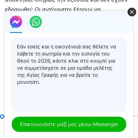
Εάν εσείς και η οικογένειά σας θέλετε να
λάβετε τη σωτηρία και την ευλογία του
Θεού το 2026, κάντε κλικ στο κουμπί για
να συμμετάσχετε σε μια ομάδα μελέτης
της Αγίας Γραφής για να βρείτε το
μονοπάτι.
Σημείο έβδομο: Είναι μοχθηροί, ύπουλοι και δόλιοι (Μέρος δεύτερο)
Επικοινωνήστε μαζί μας μέσω Messenger
00:00
01:25:37