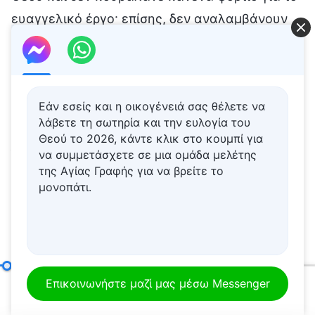
Εάν εσείς και η οικογένειά σας θέλετε να
λάβετε τη σωτηρία και την ευλογία του
Θεού το 2026, κάντε κλικ στο κουμπί για
να συμμετάσχετε σε μια ομάδα μελέτης
της Αγίας Γραφής για να βρείτε το
μονοπάτι.
Οι ευθύνες των επικεφαλής και των εργατών (4)
Μέρος
Επικοινωνήστε μαζί μας μέσω Messenger
00:20
51:37