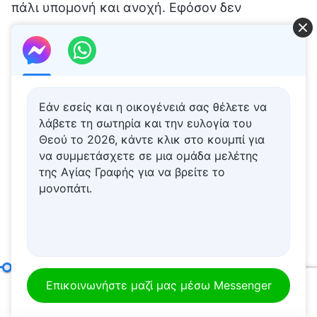
Εάν εσείς και η οικογένειά σας θέλετε να
λάβετε τη σωτηρία και την ευλογία του
Θεού το 2026, κάντε κλικ στο κουμπί για
να συμμετάσχετε σε μια ομάδα μελέτης
της Αγίας Γραφής για να βρείτε το
μονοπάτι.
Οι ευθύνες των επικεφαλής και των εργατών (14)
Μέρο
Επικοινωνήστε μαζί μας μέσω Messenger
00:20
57:59