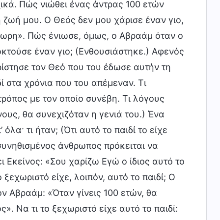
ικά. Πώς νιώθει ένας άντρας 100 ετών
τη ζωή μου. Ο Θεός δεν μου χάρισε έναν γιο,
άχωρη». Πώς ένιωσε, όμως, ο Αβραάμ όταν ο
οκτούσε έναν γιο; (Ενθουσιάστηκε.) Αφενός
ίστησε τον Θεό που του έδωσε αυτήν τη
ί στα χρόνια που του απέμεναν. Τι
ρόπος με τον οποίο συνέβη. Τι λόγους
νους, θα συνεχιζόταν η γενιά του.) Ένα
όλα· τι ήταν; (Ότι αυτό το παιδί το είχε
 συνηθισμένος άνθρωπος πρόκειται να
ι Εκείνος: «Σου χαρίζω Εγώ ο ίδιος αυτό το
 ξεχωριστό είχε, λοιπόν, αυτό το παιδί; Ο
 Αβραάμ: «Όταν γίνεις 100 ετών, θα
ς». Να τι το ξεχωριστό είχε αυτό το παιδί: