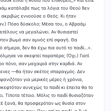
αάκ είναι η θυσία που επιθυμείς;» Και είπε
ραάμ κατάλαβε πως τα λόγια του Θεού δεν
 ακριβώς εννοούσε ο Θεός. Κι ήταν
ταν.) Πόσο δύσκολο; Μέσα του, ο Αβραάμ
πιτέλους να μεγαλώνει. Αν θυσιαστεί
στον βωμό σαν αμνός επί σφαγή. Θα
πό σήμερα, δεν θα έχω πια αυτό το παιδί…».
όλμησε να σκεφτεί παραπέρα; (Όχι.) Γιατί
ο πόνο, σαν μαχαιριά στην καρδιά. Αν
μενες —θα ήταν σκέτος σπαραγμός. Δεν
ξαφανιζόταν για μερικές μέρες ή χρόνια,
σκεφτόταν συνεχώς το παιδί κι έπειτα θα το
. Τίποτα τέτοιο. Μόλις το παιδί θυσιαζόταν
τέ ξανά, θα προσφερόταν ως θυσία στον