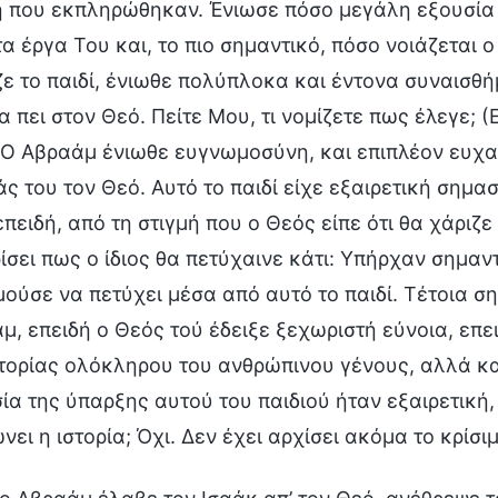
ή που εκπληρώθηκαν. Ένιωσε πόσο μεγάλη εξουσία 
 τα έργα Του και, το πιο σημαντικό, πόσο νοιάζεται
ζε το παιδί, ένιωθε πολύπλοκα και έντονα συναισθ
να πει στον Θεό. Πείτε Μου, τι νομίζετε πως έλεγε;
 Ο Αβραάμ ένιωθε ευγνωμοσύνη, και επιπλέον ευχα
ς του τον Θεό. Αυτό το παιδί είχε εξαιρετική σημασ
πειδή, από τη στιγμή που ο Θεός είπε ότι θα χάριζε
ρίσει πως ο ίδιος θα πετύχαινε κάτι: Υπήρχαν σημα
ούσε να πετύχει μέσα από αυτό το παιδί. Τέτοια σημ
μ, επειδή ο Θεός τού έδειξε ξεχωριστή εύνοια, επει
στορίας ολόκληρου του ανθρώπινου γένους, αλλά και
ία της ύπαρξης αυτού του παιδιού ήταν εξαιρετική,
νει η ιστορία; Όχι. Δεν έχει αρχίσει ακόμα το κρίσι