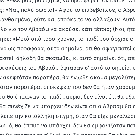
ε: «Θεέ μου, μου ζητάς να προσφέρω τον Ισαάκ; Ο Ισ
ς: «Ναι, πολύ σωστά!» Αφού το επιβεβαίωσε, ο Αβ
λανθασμένα, ούτε και επρόκειτο να αλλάξουν. Αυτό
λο για τον Αβραάμ να ακούσει κάτι τέτοιο; (Ναι, ή
ηκε: «Μετά από τόσα χρόνια, το παιδί μου άρχισε ε
νό ως προσφορά, αυτό σημαίνει ότι θα σφαγιαστεί 
αστεί, δηλαδή θα σκοτωθεί, κι αυτό σημαίνει ότι, α
οι σκέψεις του Αβραάμ έφτασαν σ’ αυτό το σημείο, τ
Αν σκεφτόταν παραπέρα, θα ένιωθε ακόμα μεγαλύτερ
όταν παραπέρα, οι σκέψεις του δεν θα ήταν χαρού
ότι θα έπαιρναν το παιδί μακριά, δεν είναι ότι θα ε
θα συνέχιζε να υπάρχει· δεν είναι ότι ο Αβραάμ θα 
λεπε την κατάλληλη στιγμή, όταν θα είχε μεγαλώσει
βωμό, θα έπαυε να υπάρχει, δεν θα εμφανιζόταν πο