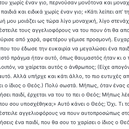
του χωρίς έναν γιο, περνούσαν μονότονα και μοναχ
παιδιά και ειδικά χωρίς έναν γιο; «Κάτι λείπει απ’ 
ζωή μου μοιάζει ως τώρα λίγο μοναχική, λίγο στεν
έστειλε τους αγγελιοφόρους να του πουν ότι θα απ
ύρισε από χαρά, αφετέρου γέμισε προσμονή. Ευχαρ
 που του έδωσε την ευκαιρία να μεγαλώσει ένα παιδ
στό πράγμα ήταν αυτό, όπως θαυμαστός ήταν κι ο τ
 λοιπόν, να χαίρεται αυτός ο άνθρωπος; (Είχε απογό
αυτό. Αλλά υπήρχε και κάτι άλλο, το πιο ευτυχές απ’ 
ει ο ίδιος ο Θεός.) Πολύ σωστά. Μήπως, όταν ένας
ήσει παιδί, έρχεται να του το πει ο Θεός; Μήπως λέε
που σου υποσχέθηκα;» Αυτό κάνει ο Θεός; Όχι. Τι το
έστειλε αγγελιοφόρους να πουν αυτοπροσώπως στον
σεις ένα παιδί, που θα σου το χαρίσει ο ίδιος ο Θεό