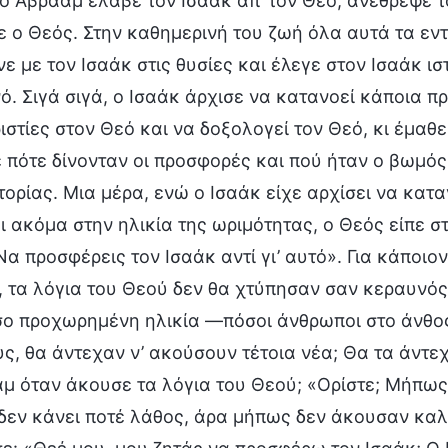
ο Αβραάμ έλαβε τον Ισαάκ απ’ τον Θεό, ανέθρεψε τ
ε ο Θεός. Στην καθημερινή του ζωή όλα αυτά τα εν
ε με τον Ισαάκ στις θυσίες και έλεγε στον Ισαάκ ισ
ό. Σιγά σιγά, ο Ισαάκ άρχισε να κατανοεί κάποια 
ιστίες στον Θεό και να δοξολογεί τον Θεό, κι έμαθ
 πότε δίνονταν οι προσφορές και πού ήταν ο βωμός
στορίας. Μια μέρα, ενώ ο Ισαάκ είχε αρχίσει να κατ
ι ακόμα στην ηλικία της ωριμότητας, ο Θεός είπε στ
 Να προσφέρεις τον Ισαάκ αντί γι’ αυτό». Για κάποι
, τα λόγια του Θεού δεν θα χτύπησαν σαν κεραυνός 
σο προχωρημένη ηλικία —πόσοι άνθρωποι στο άνθος 
υς, θα άντεχαν ν’ ακούσουν τέτοια νέα; Θα τα άντεχ
μ όταν άκουσε τα λόγια του Θεού; «Ορίστε; Μήπως 
δεν κάνει ποτέ λάθος, άρα μήπως δεν άκουσαν καλά