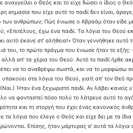
ε αναγγείλει ο Θεός και το είχε δώσει ο ίδιος ο Θεό
ερη σημασία που είχε αυτό το παιδί δεν είναι, άραγε
 των ανθρώπων; Πώς ένιωσε ο Αβραάμ όταν είδε με
ού; «Επιτέλους, έχω ένα παιδί. Τα λόγια του Θεού 
 κι αυτό έκανε στ’ αλήθεια!» Όταν γεννήθηκε αυτό τ
ιά του, το πρώτο πράγμα που ένιωσε ήταν το εξής: 
, αλλά απ’ τα χέρια του Θεού. Αυτό το παιδί ήρθε 
ρέπει να το αναθρέψω σωστά, και να το μορφώσω σω
α υπακούει στα λόγια του Θεού, γιατί απ’ τον Θεό πρ
 (Ναι.) Ήταν ένα ξεχωριστό παιδί. Αν λάβει κανείς 
λο να φανταστεί πόσο πολύ το λάτρευε αυτό το αγόρ
ρότητα και τη στοργή που έχει ένας κανονικός άνθ
ε τα λόγια που έλεγε ο Θεός και είχε δει με τα ίδι
ρώνονται. Επίσης, ήταν μάρτυρας σ’ αυτά τα λόγια 