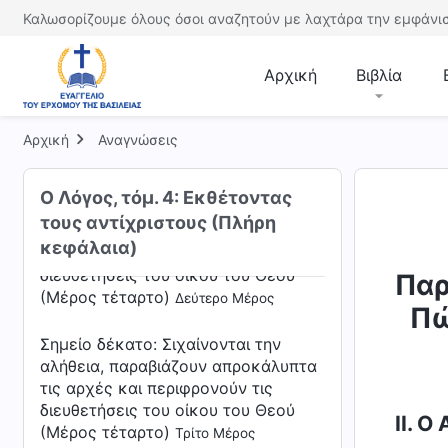
διευθετήσεις του οίκου του Θεού
Καλωσορίζουμε όλους όσοι αναζητούν με λαχτάρα την εμφάνισ
(Μέρος τρίτο)
Τέταρτο Μέρος
Σημείο δέκατο: Σιχαίνονται την
Αρχική
Βιβλία
αλήθεια, παραβιάζουν απροκάλυπτα
τις αρχές και περιφρονούν τις
διευθετήσεις του οίκου του Θεού
Αρχική
Αναγνώσεις
(Μέρος τέταρτο)
Πρώτο Μέρος
Ο Λόγος, τόμ. 4: Εκθέτοντας
Σημείο δέκατο: Σιχαίνονται την
τους αντίχριστους (Πλήρη
αλήθεια, παραβιάζουν απροκάλυπτα
κεφάλαια)
τις αρχές και περιφρονούν τις
διευθετήσεις του οίκου του Θεού
Παρ
(Μέρος τέταρτο)
Δεύτερο Μέρος
Πώ
Σημείο δέκατο: Σιχαίνονται την
αλήθεια, παραβιάζουν απροκάλυπτα
τις αρχές και περιφρονούν τις
διευθετήσεις του οίκου του Θεού
ΙΙ. 
(Μέρος τέταρτο)
Τρίτο Μέρος