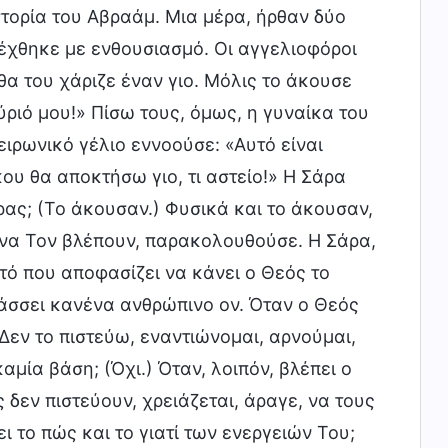
ιστορία του Αβραάμ. Μια μέρα, ήρθαν δύο
δέχθηκε με ενθουσιασμό. Οι αγγελιοφόροι
α του χάριζε έναν γιο. Μόλις το άκουσε
ριό μου!» Πίσω τους, όμως, η γυναίκα του
ειρωνικό γέλιο εννοούσε: «Αυτό είναι
κου θα αποκτήσω γιο, τι αστείο!» Η Σάρα
ρας; (Το άκουσαν.) Φυσικά και το άκουσαν,
ίς να Τον βλέπουν, παρακολουθούσε. Η Σάρα,
τό που αποφασίζει να κάνει ο Θεός το
ράσσει κανένα ανθρώπινο ον. Όταν ο Θεός
Δεν το πιστεύω, εναντιώνομαι, αρνούμαι,
αμία βάση; (Όχι.) Όταν, λοιπόν, βλέπει ο
δεν πιστεύουν, χρειάζεται, άραγε, να τους
ι το πώς και το γιατί των ενεργειών Του;