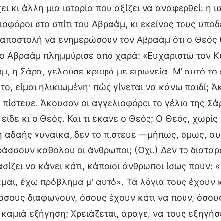
ει κι άλλη μια ιστορία που αξίζει να αναφερθεί: η 
ιοφόροι στο σπίτι του Αβραάμ, κι εκείνος τους υπο
 αποστολή να ενημερώσουν τον Αβραάμ ότι ο Θεός θ
 ο Αβραάμ πλημμύρισε από χαρά: «Ευχαριστώ τον Κύ
μ, η Σάρα, γελούσε κρυφά με ειρωνεία. Μ’ αυτό το 
το, είμαι ηλικιωμένη· πώς γίνεται να κάνω παιδί; Ά
ο πίστευε. Άκουσαν οι αγγελιοφόροι το γέλιο της Σά
ο είδε κι ο Θεός. Και τι έκανε ο Θεός; Ο Θεός, χωρ
η αδαής γυναίκα, δεν το πίστευε —μήπως, όμως, αυ
ράσσουν καθόλου οι άνθρωποι; (Όχι.) Δεν το διατα
σίζει να κάνει κάτι, κάποιοι άνθρωποι ίσως πουν: «
αμαι, έχω πρόβλημα μ’ αυτό». Τα λόγια τους έχουν κ
όσους διαφωνούν, όσους έχουν κάτι να πουν, όσους 
 καμιά εξήγηση; Χρειάζεται, άραγε, να τους εξηγήσε