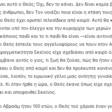
ει αυτό ο Θεός; Όχι, δεν το κάνει. Δεν δίνει καμία
ς άνθρωποι, δεν Τον νοιάζει ποια είναι η στάση του
 ο Θεός έχει οριστεί τελεσίδικα από καιρό: Αυτό θα
ονται υπό τον έλεγχο και την κυριαρχία των χεριών 
κάποιος παιδί και το τι παιδί θα είναι —είναι αυτον
ο Θεός έστειλε τους αγγελιοφόρους να πουν στον Αβ
πραγματικότητα Εκείνος είχε σχεδιάσει από καιρό 
μβανε αυτός ο γιος, τι ζωή θα ζούσε, πώς θα ήταν 
άσει ο Θεός από καιρό και δεν θα προέκυπτε κανέ
ύσε, λοιπόν, το ειρωνικό γέλιο μιας ανόητης γυναί
ε. Κι όταν ήρθε η ώρα, ο Θεός έκανε όπως είχε σχ
πει και αποφανθεί Εκείνος.
ο Αβραάμ ήταν 100 ετών, ο Θεός τού χάρισε έναν γι