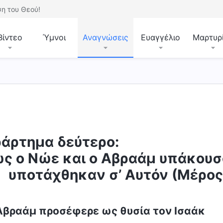
η του Θεού!
Βίντεο
Ύμνοι
Αναγνώσεις
Ευαγγέλιο
Μαρτυρ
άρτημα δεύτερο:
ς ο Νώε και ο Αβραάμ υπάκουσα
υποτάχθηκαν σ’ Αυτόν (Μέρο
Ο Αβραάμ προσέφερε ως θυσία τον Ισαάκ