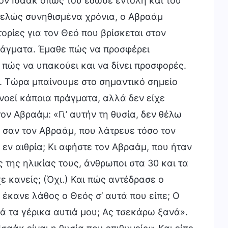
ον Ισαάκ όπως του έδωσε εντολή και του
τελώς συνηθισμένα χρόνια, ο Αβραάμ
τορίες για τον Θεό που βρίσκεται στον
πράγματα. Έμαθε πώς να προσφέρει
ε πώς να υπακούει και να δίνει προσφορές.
. Τώρα μπαίνουμε στο σημαντικό σημείο
ανοεί κάποια πράγματα, αλλά δεν είχε
ον Αβραάμ: «Γι’ αυτήν τη θυσία, δεν θέλω
ον σαν τον Αβραάμ, που λάτρευε τόσο τον
εν αιθρία; Κι αφήστε τον Αβραάμ, που ήταν
της ηλικίας τους, άνθρωποι στα 30 και τα
ε κανείς; (Όχι.) Και πώς αντέδρασε ο
έκανε λάθος ο Θεός σ’ αυτά που είπε; Ο
 τα γέρικα αυτιά μου; Ας τσεκάρω ξανά».