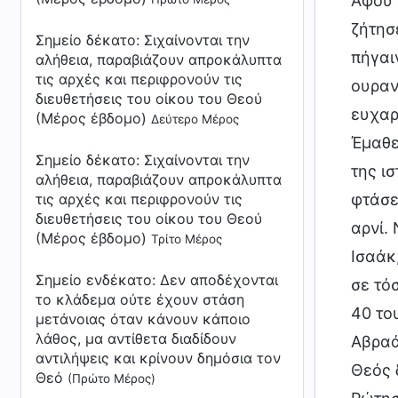
Αφού 
ζήτησ
Σημείο δέκατο: Σιχαίνονται την
πήγαιν
αλήθεια, παραβιάζουν απροκάλυπτα
τις αρχές και περιφρονούν τις
ουραν
διευθετήσεις του οίκου του Θεού
ευχαρ
(Μέρος έβδομο)
Δεύτερο Μέρος
Έμαθε
Σημείο δέκατο: Σιχαίνονται την
της ι
αλήθεια, παραβιάζουν απροκάλυπτα
φτάσε
τις αρχές και περιφρονούν τις
διευθετήσεις του οίκου του Θεού
αρνί.
(Μέρος έβδομο)
Τρίτο Μέρος
Ισαάκ
Σημείο ενδέκατο: Δεν αποδέχονται
σε τό
το κλάδεμα ούτε έχουν στάση
40 το
μετάνοιας όταν κάνουν κάποιο
λάθος, μα αντίθετα διαδίδουν
Αβραά
αντιλήψεις και κρίνουν δημόσια τον
Θεός 
Θεό
(Πρώτο Μέρος)