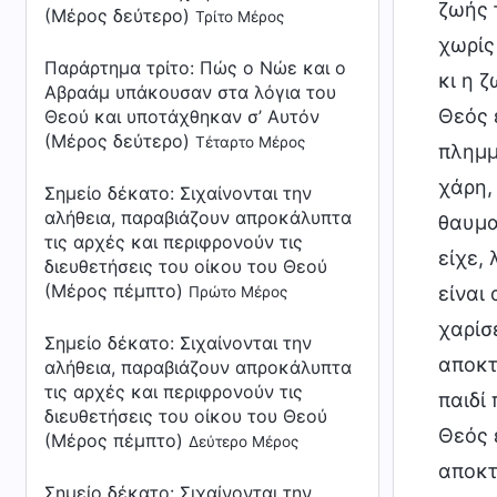
ζωής 
(Μέρος δεύτερο)
Τρίτο Μέρος
χωρίς 
Παράρτημα τρίτο:
Πώς ο Νώε και ο
κι η 
Αβραάμ υπάκουσαν στα λόγια του
Θεός 
Θεού και υποτάχθηκαν σ’ Αυτόν
(Μέρος δεύτερο)
Τέταρτο Μέρος
πλημμ
χάρη,
Σημείο δέκατο: Σιχαίνονται την
αλήθεια, παραβιάζουν απροκάλυπτα
θαυμα
τις αρχές και περιφρονούν τις
είχε,
διευθετήσεις του οίκου του Θεού
(Μέρος πέμπτο)
είναι 
Πρώτο Μέρος
χαρίσ
Σημείο δέκατο: Σιχαίνονται την
αποκτ
αλήθεια, παραβιάζουν απροκάλυπτα
τις αρχές και περιφρονούν τις
παιδί 
διευθετήσεις του οίκου του Θεού
Θεός 
(Μέρος πέμπτο)
Δεύτερο Μέρος
αποκτή
Σημείο δέκατο: Σιχαίνονται την