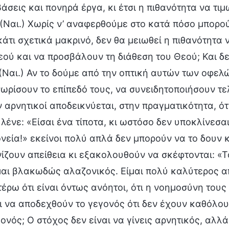
άσεις και πονηρά έργα, κι έτσι η πιθανότητα να τιμ
; (Ναι.) Χωρίς ν’ αναφερθούμε στο κατά πόσο μπορ
 κάτι σχετικά μακρινό, δεν θα μειωθεί η πιθανότητα
εού και να προσβάλουν τη διάθεση του Θεού; Και δ
 (Ναι.) Αν το δούμε από την οπτική αυτών των οφελ
ωρίσουν το επίπεδό τους, να συνειδητοποιήσουν τε
ν αρνητικοί αποδεικνύεται, στην πραγματικότητα, ότ
 λένε: «Είσαι ένα τίποτα, κι ωστόσο δεν υποκλίνεσ
νεία!» εκείνοι πολύ απλά δεν μπορούν να το δουν 
ίζουν απείθεια κι εξακολουθούν να σκέφτονται: «Το
ίμαι βλακωδώς αλαζονικός. Είμαι πολύ καλύτερος α
τέρω ότι είναι όντως ανόητοι, ότι η νοημοσύνη τους
ι να αποδεχθούν το γεγονός ότι δεν έχουν καθόλου 
γονός; Ο στόχος δεν είναι να γίνεις αρνητικός, αλλ