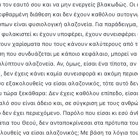
 τον εαυτό σου και να μην ενεργείς βλακωδώς. Οι 
ιεφθαρμένη διάθεση και δεν έχουν καθόλου αυτογν
πων είναι φυσιολογική αλαζονεία. Για παράδειγμα,
 φυλακιστεί κι έχουν υποφέρει, έχουν συνεισφέρει
τουν χαρίσματα που τους κάνουν καλύτερους από τ
ση που συνδυάζεται με κάποιο κεφάλαιο, μπορεί να
λύπτουν αλαζονεία. Αν, όμως, είσαι ένα τίποτα, αν
α, δεν έχεις κάνει καμία συνεισφορά κι ακόμη περι
ο εξακολουθείς να είσαι αλαζονικός, τότε αυτό δεν
ω τώρα ξεκάθαρα: Δεν έχεις καθόλου επίπεδο, είσαι
αλό σου είναι άδειο και, σε σύγκριση με τους ανθρ
 δεν έχει περιεχόμενο. Παρόλο που είσαι κι εσύ άν
άτια του Θεού, δεν ανταποκρίνεσαι στα πρότυπα του
λουθείς να είσαι αλαζονικός; Με βάση τα λόγια το