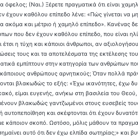
α όφελος; (Ναι.) Ξέρετε πραγματικά ότι είναι χαμηλ
εν έχουν καθόλου επίπεδο λένε: «Πώς γίνεται να μ
χα ακόμα και μέτριο ή χαμηλό επίπεδο». Κανένας δε
πων που δεν έχουν καθόλου επίπεδο, που είναι ηλίθ
ι έτσι η τύχη και κάποιοι άνθρωποι, αν αξιολογήσου
ώσεις τους και τα αποτελέσματα της εκτέλεσης του
ατικά εμπίπτουν στην κατηγορία των ανθρώπων πο
 κάποιους ανθρώπους αρνητικούς; Όταν πολλά πράγ
ονται βλακωδώς το εξής: «Έχω ικανότητες, έχω δυν
 κακό, είμαι ευγενής, ανήκω στη βασιλεία του Θεού
ένουν βλακωδώς γαντζωμένοι στους ευσεβείς τους
ή αυτοπεποίθηση και σκέφτονται ότι έχουν δυνατότητ
με κάποιον σκοπό. Ωστόσο, μόλις μάθουν τα πραγματ
σημαίνει αυτό ότι δεν έχω ελπίδα σωτηρίας;» και β