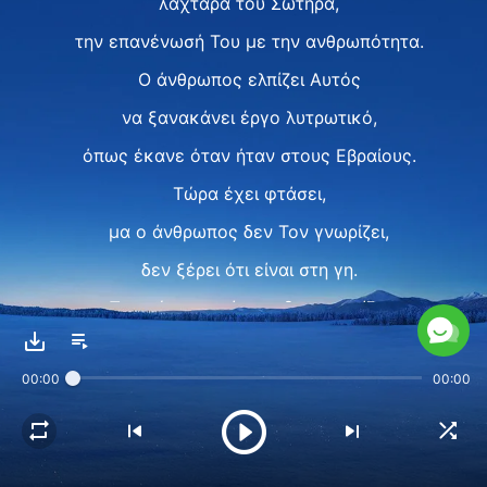
λαχταρά του Σωτήρα,
την επανένωσή Του με την ανθρωπότητα.
Ο άνθρωπος ελπίζει Αυτός
να ξανακάνει έργο λυτρωτικό,
όπως έκανε όταν ήταν στους Εβραίους.
Τώρα έχει φτάσει,
μα ο άνθρωπος δεν Τον γνωρίζει,
δεν ξέρει ότι είναι στη γη.
Περιμένει ασκόπως, δεν γνωρίζει
ότι έχει ήδη κατέλθει
00:00
00:00
σε σύννεφο άσπρο.
Το σύννεφο είναι το Πνεύμα Του
και τα λόγια Του,