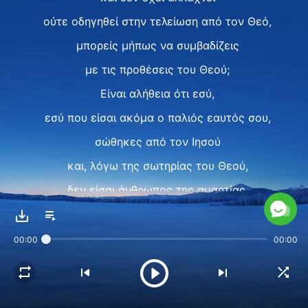
ούτε οδηγηθεί στην τελείωση από τον Θεό,
μπορείς μήπως να συμβαδίζεις
με τις προθέσεις του Θεού;
Είναι αλήθεια ότι εσύ,
εσύ που είσαι ακόμα ο παλιός εαυτός σου,
σώθηκες από τον Ιησού
και, λόγω της σωτηρίας του Θεού,
δεν είσαι άνθρωπος της αμαρτίας,
αλλά αυτό δεν αποδεικνύει
ότι δεν έχεις αμαρτία και ακαθαρσία.
00:00
00:00
Πώς είναι δυνατόν να καθαγιαστείς
αν δεν έχεις αλλαχτεί;