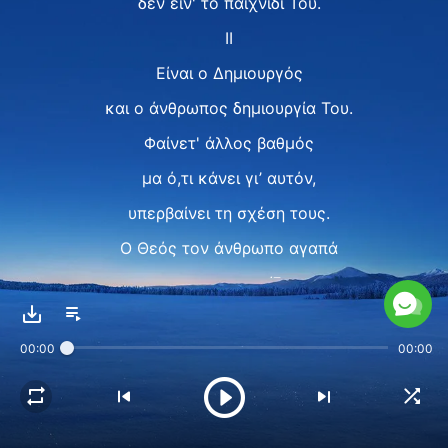
δεν είν' το παιχνίδι Του.
II
Είναι ο Δημιουργός
και ο άνθρωπος δημιουργία Του.
Φαίνετ' άλλος βαθμός
μα ό,τι κάνει γι’ αυτόν,
υπερβαίνει τη σχέση τους.
Ο Θεός τον άνθρωπο αγαπά
και τον φροντίζει,
νοιάζεται γι’ αυτόν.
00:00
00:00
Ακούραστα δίνει στην ανθρωπότητα,
κόπο δεν το θεωρεί,
ούτε ζητά τα εύσημα.