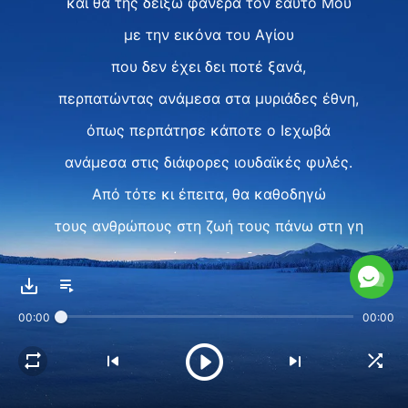
και θα της δείξω φανερά τον εαυτό Μου
με την εικόνα του Αγίου
που δεν έχει δει ποτέ ξανά,
περπατώντας ανάμεσα στα μυριάδες έθνη,
όπως περπάτησε κάποτε ο Ιεχωβά
ανάμεσα στις διάφορες ιουδαϊκές φυλές.
Από τότε κι έπειτα, θα καθοδηγώ
τους ανθρώπους στη ζωή τους πάνω στη γη
και σίγουρα θα δουν
πως η δόξα Μου είναι από πάνω τους
00:00
00:00
και πως μια στήλη νεφέλης στον αέρα
τούς καθοδηγεί στη ζωή τους,
διότι θα κάνω την εμφάνισή Μου σε άγια μέρη.