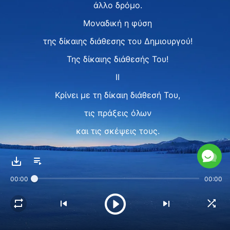
άλλο δρόμο.
Μοναδική η φύση
της δίκαιης διάθεσης του Δημιουργού!
Της δίκαιης διάθεσής Του!
II
Κρίνει με τη δίκαιη διάθεσή Του,
τις πράξεις όλων
και τις σκέψεις τους.
Και βάσει αυτού,
οργίζεται ή ελεεί.
00:00
00:00
Το έλεος
ή η οργή Του δεν αλλάζει.
Και μόνο η ουσία Του