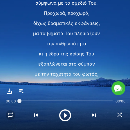
σύμφωνα με το σχέδιό Του.
Προχωρά, προχωρά,
δίχως δραματικές εκφάνσεις,
μα τα βήματά Του πλησιάζουν
την ανθρωπότητα
κι η έδρα της κρίσης Του
εξαπλώνεται στο σύμπαν
με την ταχύτητα του φωτός,
με την κάθοδο του θρόνου Του
ανάμεσά μας ν' ακολουθεί.
00:00
00:00
II
Τι μεγαλοπρεπής
και επιβλητική σκηνή.