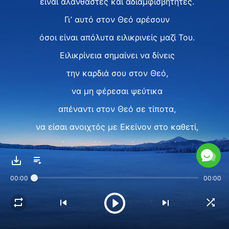
είναι αλάνθαστες και αδιαμφισβήτητες.
Γι’ αυτό στον Θεό αρέσουν
όσοι είναι απόλυτα ειλικρινείς μαζί Του.
Ειλικρίνεια σημαίνει να δίνεις
την καρδιά σου στον Θεό,
να μη φέρεσαι ψεύτικα
απέναντι στον Θεό σε τίποτα,
να είσαι ανοιχτός με Εκείνον στο καθετί,
χωρίς να κρύβεις ποτέ τα γεγονότα,
χωρίς να προσπαθείς να εξαπατήσεις
00:00
00:00
τους ανωτέρους σου
και να κρύψεις πράγματα
από τους κατωτέρους σου