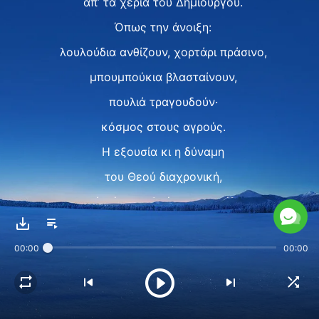
απ’ τα χέρια του Δημιουργού.
Όπως την άνοιξη:
λουλούδια ανθίζουν, χορτάρι πράσινο,
μπουμπούκια βλασταίνουν,
πουλιά τραγουδούν·
κόσμος στους αγρούς.
Η εξουσία κι η δύναμη
του Θεού διαχρονική,
από μέρη, ανθρώπους και ύλη,
απ’ το τίποτα.
00:00
00:00
Η εξουσία κι η δύναμη
του Θεού αφάνταστη.
Δύσκολο να εμβαθύνεις,