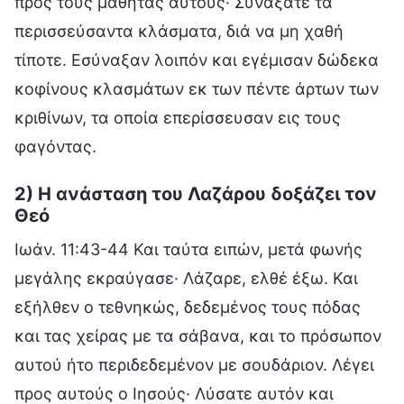
προς τους μαθητάς αυτούς· Συνάξατε τα
περισσεύσαντα κλάσματα, διά να μη χαθή
τίποτε. Εσύναξαν λοιπόν και εγέμισαν δώδεκα
κοφίνους κλασμάτων εκ των πέντε άρτων των
κριθίνων, τα οποία επερίσσευσαν εις τους
φαγόντας.
2) Η ανάσταση του Λαζάρου δοξάζει τον
Θεό
Ιωάν. 11:43-44 Και ταύτα ειπών, μετά φωνής
μεγάλης εκραύγασε· Λάζαρε, ελθέ έξω. Και
εξήλθεν ο τεθνηκώς, δεδεμένος τους πόδας
και τας χείρας με τα σάβανα, και το πρόσωπον
αυτού ήτο περιδεδεμένον με σουδάριον. Λέγει
προς αυτούς ο Ιησούς· Λύσατε αυτόν και