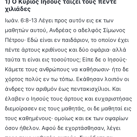
1) Ο Κύριος Ιησούς ταΐζει τους πέντε
χιλιάδες
Ιωάν. 6:8-13 Λέγει προς αυτόν εις εκ των
μαθητών αυτού, Ανδρέας ο αδελφός Σίμωνος
Πέτρου· Εδώ είναι εν παιδάριον, το οποίον έχει
πέντε άρτους κριθίνους και δύο οψάρια· αλλά
ταύτα τι είναι εις τοσούτους; Είπε δε ο Ιησούς·
Κάμετε τους ανθρώπους να καθήσωσιν· ήτο δε
χόρτος πολύς εν τω τόπω. Εκάθησαν λοιπόν οι
άνδρες τον αριθμόν έως πεντακισχίλιοι. Και
έλαβεν ο Ιησούς τους άρτους και ευχαριστήσας
διεμοίρασεν εις τους μαθητάς, οι δε μαθηταί εις
τους καθημένους· ομοίως και εκ των οψαρίων
όσον ήθελον. Αφού δε εχορτάσθησαν, λέγει